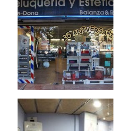
PELUQUERÍA
BALANZA
Salón de peluquería
Ampliar
en Barcelona
PELUQUERÍA