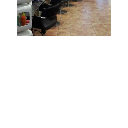
Salón peluquería en
Ampliar
Barcelona
PELUQUERÍA