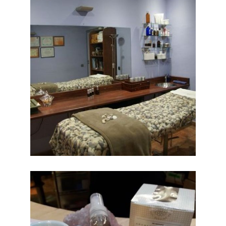
PELUQUERÍA
BALANZA RIBAS
Salón de peluquería
Ampliar
en Barcelona
PELUQUERÍA
BALANZA RIBAS