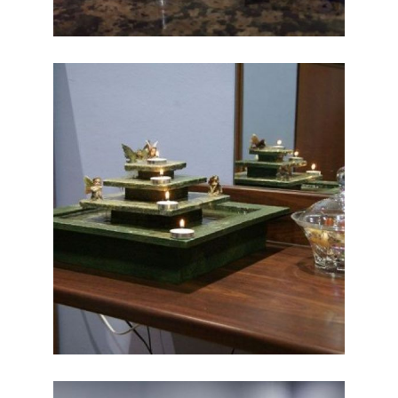
Salón de peluquería
Ampliar
en Barcelona de
PELUQUERÍA
BALANZA RIBAS
Salón de peluquería
Ampliar
Barcelona