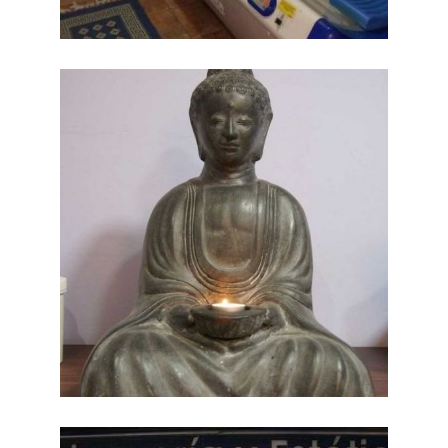
Salón peluquería
Ampliar
Barcelona
PELUQUERÍA
Salón peluquería
Ampliar
Barcelona