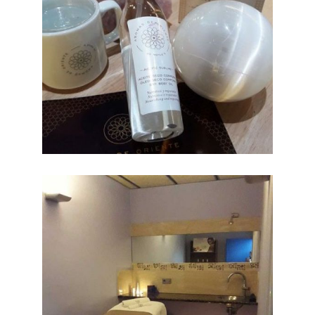
Salón peluquería
Ampliar
Barcelona
PELUQUERÍA
BALANZA RIBAS