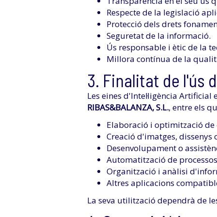
Transparència en el seu ús q
Respecte de la legislació apl
Protecció dels drets fonament
Seguretat de la informació.
Ús responsable i ètic de la t
Millora contínua de la qualit
3. Finalitat de l'ús d
Les eines d'Intel·ligència Artifici
RIBAS&BALANZA, S.L.
, entre els qu
Elaboració i optimització de
Creació d'imatges, dissenys 
Desenvolupament o assistènc
Automatització de processos
Organització i anàlisi d'info
Altres aplicacions compatibl
La seva utilització dependrà de le