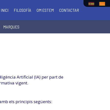
INICI
FILOSOFÍA
OM ESTEM
CONTACTAR
MARQUES
igència Artificial (IA) per part de
rmativa vigent.
d amb els principis següents: