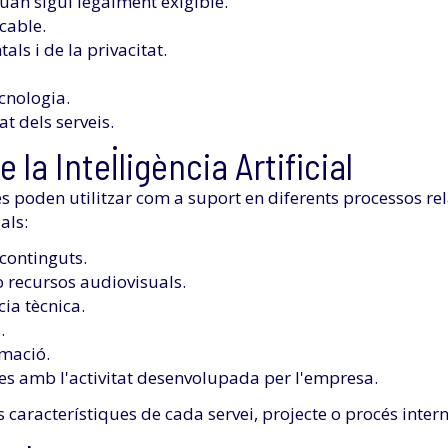
uan sigui legalment exigible.
icable.
als i de la privacitat.
ecnologia.
at dels serveis.
e la Intel·ligència Artificial
al es poden utilitzar com a suport en diferents processos re
als:
 continguts.
o recursos audiovisuals.
ia tècnica.
.
rmació.
es amb l'activitat desenvolupada per l'empresa.
s característiques de cada servei, projecte o procés intern