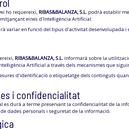
rol
ei ho requereixi,
RIBAS&BALANZA, S.L.
podrà establir me
itjançant eines d'Intel·ligència Artificial.
 variar en funció del tipus d'activitat desenvolupada i d
ereixi,
RIBAS&BALANZA, S.L.
informarà sobre la utilitzaci
ntel·ligència Artificial a través dels mecanismes que sigu
ures d'identificació o etiquetatge dels continguts quan a
es i confidencialitat
icial es durà a terme preservant la confidencialitat de la i
 de dades personals i seguretat de la informació.
gica