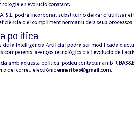
tecnologia en evolució constant.
, S.L.
podrà incorporar, substituir o deixar d'utilitzar e
l'eficiència o el compliment normatiu dels seus processos i
la política
de la Intel·ligència Artificial podrà ser modificada o act
ts competents, avenços tecnològics o a l'evolució de l'acti
nada amb aquesta política, podeu contactar amb
RIBAS&B
m
o del correu electrònic
ennaribas@gmail.com
.