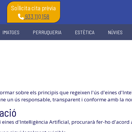
Sol·licita cita prèvia
933 110 158
IMATGES
PERRUQUERIA
ESTÈTICA
NÚVIES
ormar sobre els principis que regeixen l'ús d'eines d'Intel·l
ne un ús responsable, transparent i conforme amb la no
zació
zi eines d'Intel·ligència Artificial, procurarà fer-ho d'acor